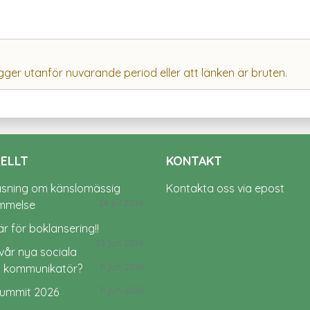
igger utanför nuvarande period eller att länken är bruten.
ELLT
KONTAKT
äsning om känslomässig
Kontakta oss via epost
24 jul 2026
mmelse
r för boklansering!!
23 jun 2026
vår nya sociala
11 jun 2026
 kommunikatör?
11 jun 2026
ummit 2026