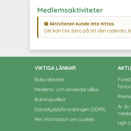
Medlemsaktiviteter
Aktiviteten kunde inte hittas
Det kan t.ex. bero på att den raderats, l
VIKTIGA LÄNKAR
AKTU
Boka aktivitet
Förel
försu
Medlems -och användarvillkor
Premiä
Bokningsvillkor
Är du 
Dataskyddsförordningen (GDPR)
media
Mer information om cookies
HSP-S