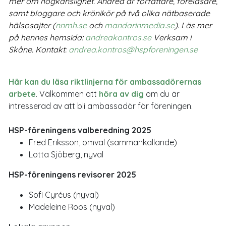
mer om högkänslighet. Andrea är författare, föreläsare,
samt bloggare och krönikör på två olika nätbaserade
hälsosajter (
nnmh.se
och
mandarinmedia.se
). Läs mer
på hennes hemsida:
andreakontros.se
Verksam i
Skåne. Kontakt:
andrea.kontros@hspforeningen.se
Här kan du läsa riktlinjerna för ambassadörernas
arbete
. Välkommen att
höra av dig
om du är
intresserad av att bli ambassadör för föreningen.
HSP-föreningens valberedning 2025
Fred Eriksson, omval (sammankallande)
Lotta Sjöberg, nyval
HSP-föreningens revisorer 2025
Sofi Cyréus (nyval)
Madeleine Roos (nyval)