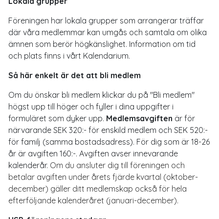
Lokala grupper
Föreningen har lokala grupper som arrangerar träffar
där våra medlemmar kan umgås och samtala om olika
ämnen som berör högkänslighet. Information om tid
och plats finns i vårt Kalendarium.
Så här enkelt är det att bli medlem
Om du önskar bli medlem klickar du på "Bli medlem"
högst upp till höger och fyller i dina uppgifter i
formuläret som dyker upp.
Medlemsavgiften
är för
närvarande SEK 320:- för enskild medlem och SEK 520:-
för familj (samma bostadsadress). För dig som är 18-26
år är avgiften 160:-.
Avgiften avser innevarande
kalenderår.
Om du ansluter dig till föreningen och
betalar avgiften under årets fjärde kvartal (oktober-
december) gäller ditt medlemskap också för hela
efterföljande kalenderåret (januari-december).