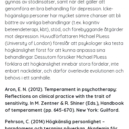
gynnas av stödinsatser, samt när det gäller att
genomföra en bra behandling för depression. Icke-
högänsliga personer har mycket sämre chanser att bli
bättre av vanliga behandlingar (t.ex. kognitiv
beteendeterapi, kbt), stöd, och förebyggande åtgärder
mot depression. Huvudförfattaren Michael Pluess
(University of London) föreslår att psykologer ska testa
högkänslighet först för att kunna anpassa sina
behandlingar. Dessutom försöker Michael Pluess
förklara att högkänslighet innebär stora fördelar, inte
enbart nackdelar, och därför överlevde evolutionen och
behövs i ett samhälle.
Aron, E. N. (2012). Temperament in psychotherapy:
Reflections on clinical practice with the trait of
sensitivity. In M. Zentner & R. Shiner (Eds.), Handbook
of temperament (pp. 645-670). New York: Guilford.
Pehrson, C. (2014) Högkänslig personlighet –
barndomens och terapins påverkan, Akademin för