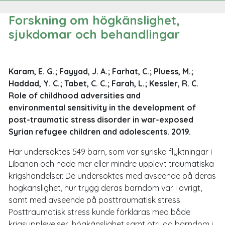
Forskning om högkänslighet,
sjukdomar och behandlingar
Karam, E. G.; Fayyad, J. A.; Farhat, C.; Pluess, M.;
Haddad, Y. C.; Tabet, C. C.; Farah, L.; Kessler, R. C.
Role of childhood adversities and
environmental sensitivity in the development of
post-traumatic stress disorder in war-exposed
Syrian refugee children and adolescents. 2019.
Här undersöktes 549 barn, som var syriska flyktningar i
Libanon och hade mer eller mindre upplevt traumatiska
krigshändelser. De undersöktes med avseende på deras
högkänslighet, hur trygg deras barndom var i övrigt,
samt med avseende på posttraumatisk stress.
Posttraumatisk stress kunde förklaras med både
krigsupplevelser, högkänslighet samt otrygg barndom i