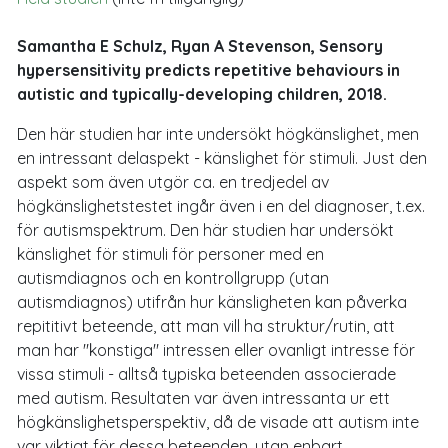
Samantha E Schulz, Ryan A Stevenson, Sensory
hypersensitivity predicts repetitive behaviours in
autistic and typically-developing children, 2018.
Den här studien har inte undersökt högkänslighet, men
en intressant delaspekt - känslighet för stimuli. Just den
aspekt som även utgör ca. en tredjedel av
högkänslighetstestet ingår även i en del diagnoser, t.ex.
för autismspektrum. Den här studien har undersökt
känslighet för stimuli för personer med en
autismdiagnos och en kontrollgrupp (utan
autismdiagnos) utifrån hur känsligheten kan påverka
repititivt beteende, att man vill ha struktur/rutin, att
man har "konstiga" intressen eller ovanligt intresse för
vissa stimuli - alltså typiska beteenden associerade
med autism. Resultaten var även intressanta ur ett
högkänslighetsperspektiv, då de visade att autism inte
var viktigt för dessa beteenden, utan enbart