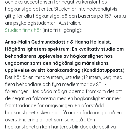
och öka acceptansen för negativa känslor hos
högkänsliga patienter. Studien är inte nödvändigtvis
giltig för alla högkänsliga, då den baseras på 157 första
års psykologistudenter i Australien.
Studien finns här
(inte fri tillgänglig):
Anna-Malin Gudmundsdottir & Hanna Hellquist,
Högkänslighetens spektrum: En kvalitativ studie om
behandlarens upplevelse av högkänslighet hos
ungdomar samt den högkänsliga människans
upplevelse av sitt karaktärsdrag (Kandidatuppsats).
Det här är en mindre intervjustudie (12 intervjuer) med
flera behandlare och fyra medlemmar av SFH-
föreningen. Hos båda målgrupperna framkom det att
de negativa faktorerna med en högkänslighet är mer
framträdande för omgivningen. En oförstådd
högkänslighet riskerar att få andra förklaringar då en
överstimulering är det som syns utåt. Om
högkänsligheten kan hanteras blir dock de positiva