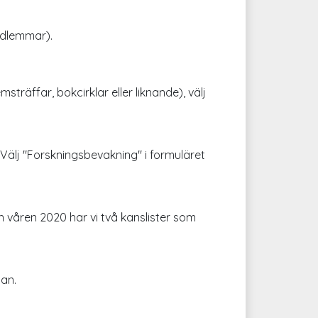
edlemmar).
träffar, bokcirklar eller liknande), välj
 Välj "Forskningsbevakning" i formuläret
n våren 2020 har vi två kanslister som
dan.