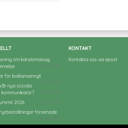
ELLT
KONTAKT
äsning om känslomässig
Kontakta oss via epost
24 jul 2026
mmelse
r för boklansering!!
23 jun 2026
vår nya sociala
11 jun 2026
 kommunikatör?
11 jun 2026
ummit 2026
hyrbeställningar försenade
18 maj 2026