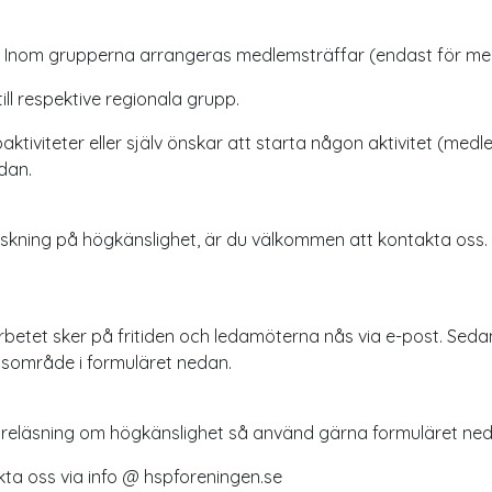
ige. Inom grupperna arrangeras medlemsträffar (endast för m
ill respektive regionala grupp.
viteter eller själv önskar att starta någon aktivitet (medlems
edan.
orskning på högkänslighet, är du välkommen att kontakta oss.
 Arbetet sker på fritiden och ledamöterna nås via e-post. Seda
etsområde i formuläret nedan.
föreläsning om högkänslighet så använd gärna formuläret ne
kta oss via info @ hspforeningen.se