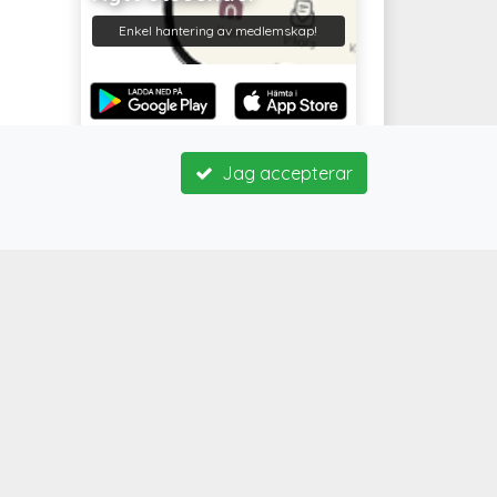
Enkel hantering av medlemskap!
Jag accepterar
FÖLJ OSS GÄRNA
Instagram
Facebook
LinkedIn
YouTube