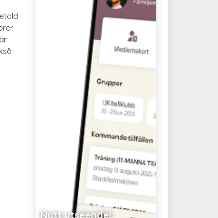
etald
örer
är
ckså
Nytt utseende!