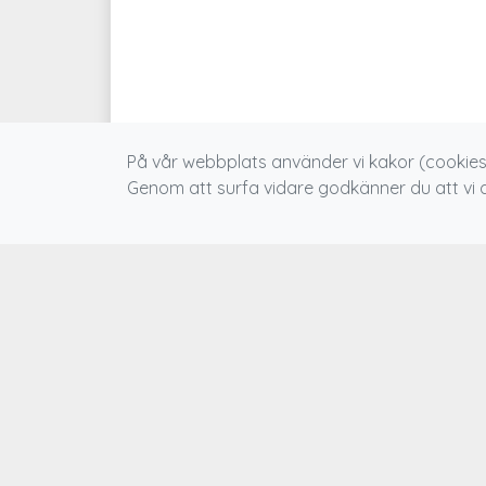
På vår webbplats använder vi kakor (cookies)
Genom att surfa vidare godkänner du att vi
VIKTIGA LÄNKAR
AKTU
Boka aktivitet
Förel
försu
Medlems -och användarvillkor
Premiä
Bokningsvillkor
Är du 
Dataskyddsförordningen (GDPR)
media
Mer information om cookies
HSP-S
Brosc