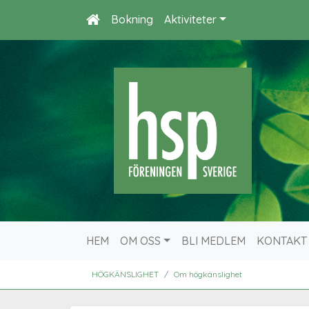
Bokning
Aktiviteter
HEM
OM OSS
BLI MEDLEM
KONTAKT
HÖGKÄNSLIGHET
Om högkänslighet