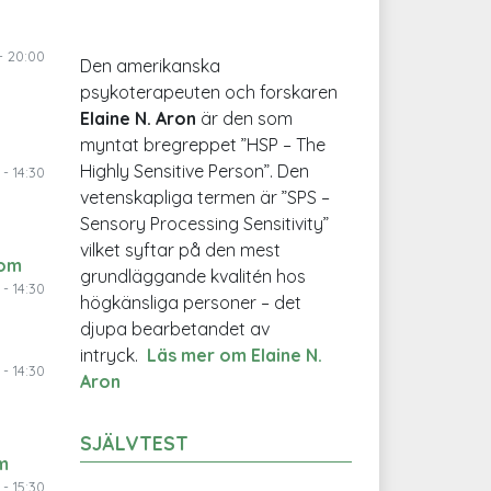
- 20:00
Den amerikanska
psykoterapeuten och forskaren
Elaine N. Aron
är den som
myntat bregreppet ”HSP – The
Highly Sensitive Person”. Den
- 14:30
vetenskapliga termen är ”SPS –
Sensory Processing Sensitivity”
vilket syftar på den mest
 om
grundläggande kvalitén hos
- 14:30
högkänsliga personer – det
djupa bearbetandet av
intryck.
Läs mer om Elaine N.
- 14:30
Aron
SJÄLVTEST
m
- 15:30