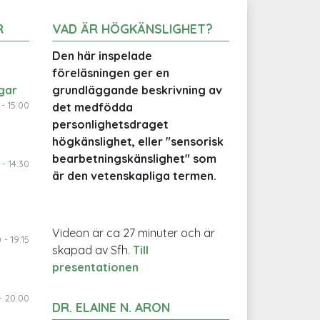
R
VAD ÄR HÖGKÄNSLIGHET?
Den här inspelade
föreläsningen ger en
gar
grundläggande beskrivning av
- 15:00
det medfödda
personlighetsdraget
högkänslighet, eller "sensorisk
bearbetningskänslighet" som
- 14:30
är den vetenskapliga termen.
Videon är ca 27 minuter och är
 - 19:15
skapad av Sfh.
Till
presentationen
- 20:00
DR. ELAINE N. ARON