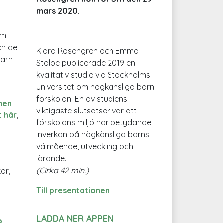
mars 2020.
om
ch de
Klara Rosengren och Emma
barn
Stolpe publicerade 2019 en
kvalitativ studie vid Stockholms
universitet om högkänsliga barn i
förskolan. En av studiens
men
viktigaste slutsatser var att
t här
,
förskolans miljö har betydande
inverkan på högkänsliga barns
välmående, utveckling och
lärande.
(Cirka 42 min.)
kor,
Till presentationen
LADDA NER APPEN
?