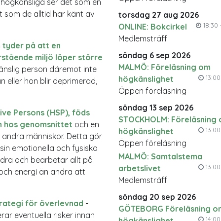
högkänsliga ser det som en
 som de alltid har känt av
torsdag 27 aug 2026
18:30 
ONLINE: Bokcirkel
Medlemsträff
m tyder på att en
söndag 6 sep 2026
stående miljö löper större
MALMÖ: Föreläsning om
nslig person däremot inte
13:00 
högkänslighet
n eller hon blir deprimerad,
Öppen föreläsning
söndag 13 sep 2026
tive Persons (HSP), föds
STOCKHOLM: Föreläsning
n hos genomsnittet
och en
13:00 
högkänslighet
s andra människor. Detta gör
Öppen föreläsning
sin emotionella och fysiska
MALMÖ: Samtalstema
ndra och bearbetar allt på
13:00 
arbetslivet
 och energi än andra att
Medlemsträff
söndag 20 sep 2026
trategi för överlevnad
-
GÖTEBORG Föreläsning o
ar eventuella risker innan
14:00 
högkänslighet