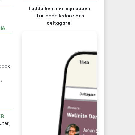
Ladda hem den nya appen
-för både ledare och
deltagare!
IA
ebook-
a
ER
uter,