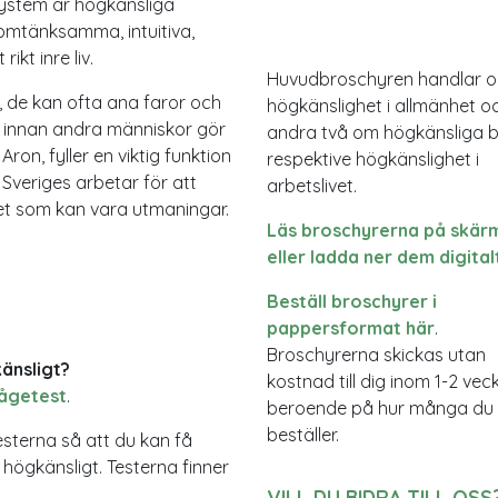
vsystem är högkänsliga
mtänksamma, intuitiva,
kt inre liv.
Huvudbroschyren handlar 
, de kan ofta ana faror och
högkänslighet i allmänhet o
e innan andra människor gör
andra två om högkänsliga 
ron, fyller en viktig funktion
respektive högkänslighet i
Sveriges arbetar för att
arbetslivet.
det som kan vara utmaningar.
Läs broschyrerna på skär
eller ladda ner dem digital
Beställ broschyrer i
pappersformat här
.
Broschyrerna skickas utan
känsligt?
kostnad till dig inom 1-2 vec
rågetest
.
beroende på hur många du
beställer.
esterna så att du kan få
r högkänsligt. Testerna finner
VILL DU BIDRA TILL OSS