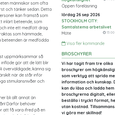
oriteten människor som ofta
Öppen föreläsning
örst och tänker sedan. Detta
lördag 26 sep 2026
 personer kan framstå som
STOCKHOLM CITY:
tt inlärt beteende, som
Samtalstema arbetslivet
ch inte ett medfött drag.
13:00 
Möte
etraktas som hämmade,
ssa beteenden är medfödda
Visa fler kommande
BROSCHYRER
tast uppmärksammar så
inflöde gör att de lätt blir
Vi har tagit fram tre olika
bli överväldigade, känna sig
broschyrer om högkänslig
ärskilt när de står inför
som verktyg att sprida me
öga stimulansnivåer och
information och kunskap. 
kan du läsa och ladda hem
broschyrerna digitalt, elle
er bli allt annat än
beställa i tryckt format, he
från! Därför behöver
utan kostnad. Tillsammans
 att få vara ifred på en
vi göra mer skillnad!