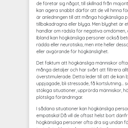
de företar sig något, till skillnad från maj
kan agera snabbt därför att de vill hinna f
är anledningen till att många högkänsliga
tillbakadragna eller blyga. Men blyghet är e
handlar om rädsla för negativa omdömen, o
Ibland kan högkänsliga personer också b
rädda eller neurotiska, men inte heller de
eller avgörande för högkänslighet.
Det faktum att högkänsliga människor of
många detaljer och har svårt att filtrera allt 
överstimulerade. Detta leder till att de kan 
uppjagade, bli stressade, få kortslutning... s
stökiga situationer, upprörda människor, h
plötsliga förändringar.
I sådana situationer kan högkänsliga person
empatiska! Då vill de oftast helst bort däri
högkänsliga personer ofta dra sig undan för