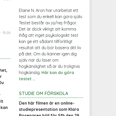
Elaine N. Aron har utarbetat ett
test som du enkelt kan göra själv.
Testet består av ja/nej-frågor.
Det är dock viktigt att komma
- 15:00
ihåg att inget psykologiskt test
kan ge ett sådant tillförlitligt
resultat att du bör basera ditt liv
på det. Om du känner igen dig
själv när du läser om
högkänslighet så är du troligtvis
het,
högkänslig.
Här kan du göra
r
testet …
Du
STUDIE OM FÖRSKOLA
r
lt
Den här filmen är en online-
 kan
studiepresentation som Klara
Rosengren höll för Sfh den 29