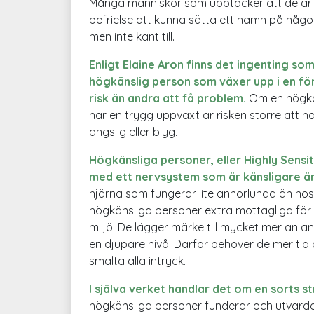
Många människor som upptäcker att de är 
befrielse att kunna sätta ett namn på något
men inte känt till.
Enligt Elaine Aron finns det ingenting so
högkänslig person som växer upp i en för
risk än andra att få problem.
Om en högkä
har en trygg uppväxt är risken större att ha
ängslig eller blyg.
Högkänsliga personer, eller Highly Sensi
med ett nervsystem som är känsligare ä
hjärna som fungerar lite annorlunda än ho
högkänsliga personer extra mottagliga för 
miljö. De lägger märke till mycket mer än a
en djupare nivå. Därför behöver de mer tid
smälta alla intryck.
I själva verket handlar det om en sorts s
högkänsliga personer funderar och utvärder