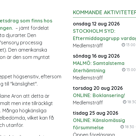
KOMMANDE AKTIVITETE
etsdrag som finns hos
onsdag 12 aug 2026
ingen.
– jämt fördelat
STOCKHOLM SYD:
ta djurarter. Den
Eftermiddagsgrupp varda
 "sensory processig
13:00 
Medlemsträff
het). Den amerikanska
söndag 16 aug 2026
ron är den som myntat
MALMÖ: Samtalstema
13:00 
återhämtning
ppet högsensitiv, eftersom
Medlemsträff
till "känslighet".
torsdag 20 aug 2026
ONLINE: Boklansering!
laine Aron att detta är
18:30
Medlemsträff
alt men inte tillräckligt
tå. Många högkänsliga
tisdag 25 aug 2026
elbedömda, vilket kan få
ONLINE: Känslomässig
ch utanför.
18:30 
försummelse
Öppen föreläsning