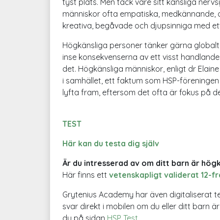
tyst plats. Men tack vare sitt känsliga ner
människor ofta empatiska, medkännande, o
kreativa, begåvade och djupsinniga med ett ri
Högkänsliga personer tänker gärna globalt
inse konsekvenserna av ett visst handland
det. Högkänsliga människor, enligt dr Elaine A
i samhället, ett faktum som HSP-föreningen 
lyfta fram, eftersom det ofta är fokus på 
TEST
Här kan du testa dig själv
Är du intresserad av om ditt barn är hög
Här finns ett
vetenskapligt validerat 12-f
Grytenius Academy har även digitaliserat t
svar direkt i mobilen om du eller ditt barn ä
du på sidan
HSP Test
.