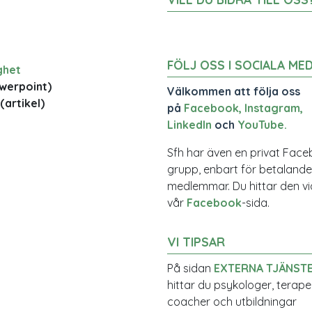
FÖLJ OSS I SOCIALA MED
ghet
werpoint)
Välkommen att följa oss
(artikel)
på
Facebook
,
Instagram
,
LinkedIn
och
YouTube
.
Sfh har även en privat Fac
grupp, enbart för betalande
medlemmar. Du hittar den vi
vår
Facebook
-sida.
VI TIPSAR
På sidan
EXTERNA TJÄNST
hittar du psykologer, terape
coacher och utbildningar