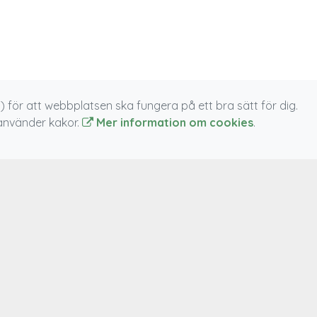
 för att webbplatsen ska fungera på ett bra sätt för dig.
 använder kakor.
Mer information om cookies
.
ELLT
KONTAKT
äsning om känslomässig
Kontakta oss via epost
24 jul 2026
mmelse
r för boklansering!!
23 jun 2026
vår nya sociala
11 jun 2026
 kommunikatör?
11 jun 2026
ummit 2026
hyrbeställningar försenade