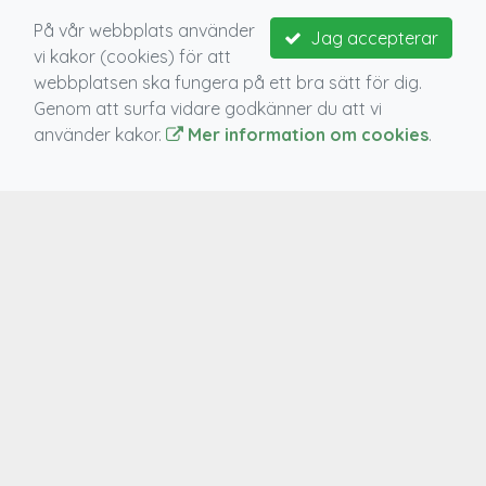
På vår webbplats använder
Jag accepterar
vi kakor (cookies) för att
webbplatsen ska fungera på ett bra sätt för dig.
Nytt utseende!
Genom att surfa vidare godkänner du att vi
använder kakor.
Mer information om cookies
.
Enkel hantering av medlemskap!
VIKTIGA LÄNKAR
Boka aktivitet
Medlems -och användarvillkor
Bokningsvillkor