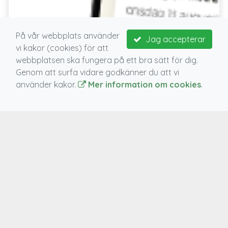
På vår webbplats använder
Jag accepterar
vi kakor (cookies) för att
webbplatsen ska fungera på ett bra sätt för dig.
Genom att surfa vidare godkänner du att vi
använder kakor.
Mer information om cookies
.
Nytt utseende!
Lagchatt
Kommunicera med ledare och deltagare!
Enkel hantering av medlemskap!