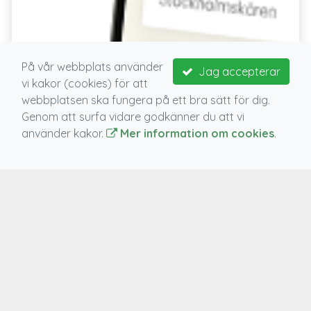
På vår webbplats använder
Jag accepterar
vi kakor (cookies) för att
webbplatsen ska fungera på ett bra sätt för dig.
Genom att surfa vidare godkänner du att vi
Nytt utseende!
använder kakor.
Mer information om cookies
.
Enkel hantering av medlemskap!
VIKTIGA LÄNKAR